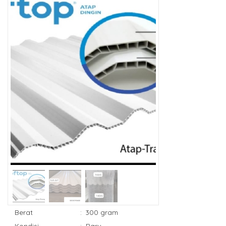
Berat
:
300 gram
Kondisi
:
Baru