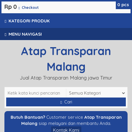
0
pcs
Rp 0
Checkout
KATEGORI PRODUK
MENU NAVIGASI
Atap Transparan
Malang
Jual Atap Transparan Malang jawa Timur
Cari
Butuh Bantuan?
Customer service
Atap Transparan
Malang
siap melayani dan membantu Anda.
Kontak Kami