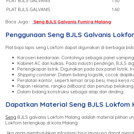
PLAT BJLS GALVANIS
1.50
PLAT BJLS GALVANIS
1.60
Baca Juga :
Seng BJLS Galvanis Fumira Malang
Penggunaan Seng BJLS Galvanis Lokfo
Plat baja lapis seng Lokfom dapat digunakan di berbagai bid
Karoseri kendaraan. Contohnya sebagai panel samping
Kabinet AC dan kulkas. Pada industri pendingin, BJLS 
Perlengkapan listrik. Digunakan pada
box
panel listrik, 
Shipping container
. Dalam bidang logistik, cocok diapl
Peralatan kantor, seperti lemari arsip besi, meja kerja
Papan reklame, rangka
billboard
, dan penutup belakan
Dalam bidang konstruksi sebagai atap dan dinding.
Dapatkan Material Seng BJLS Lokfom Ku
Seng
BJLS galvanis Lokfom Malang adalah material pilihan u
Lokfom terlengkap di kota Malang.
Jika anda membutuhkan informasi bisa langsung dapat men