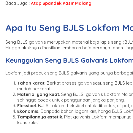
Baca Juga :
Atap Spandek Pasir Malang
Apa Itu Seng BJLS Lokfom M
Seng BJLS galvanis merupakan material baja lapis seng (BJLS
Hingga akhirnya dihasilkan lembaran baja berdaya tahan ting
Keunggulan Seng BJLS Galvanis Lokfo
Lokfom jadi produk seng BJLS galvanis yang punya berbagai f
Tahan karat
. Berkat proses galvanisasi, seng BJLS le
mudah berkarat.
Material yang kuat
. Seng BJLS galvanis Lokfom Malang
sehingga cocok untuk penggunaan jangka panjang.
Fleksibel
. BJLS Lokfom fleksibel untuk dibentuk, dilip
Ekonomis
. Daripada bahan logam lain, harga BJLS Lok
Tampilannya estetik
. Plat galvanis Lokfom mempunya
konstruksi.