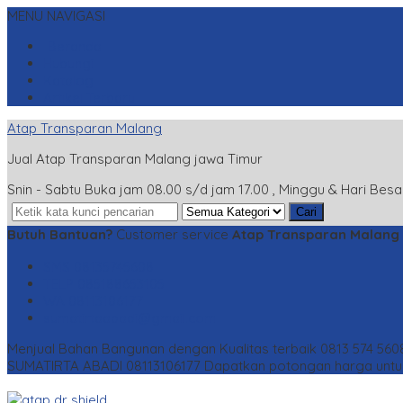
MENU NAVIGASI
Beranda
Hubungi
Katalog
Artikel Terbaru
Atap Transparan Malang
Jual Atap Transparan Malang jawa Timur
Snin - Sabtu Buka jam 08.00 s/d jam 17.00 , Minggu & Hari Besa
Cari
Butuh Bantuan?
Customer service
Atap Transparan Malang
SMS
08135745608
TELP
085188653105
WA
08113106177
sumatirtaabadi@gmail.com
Menjual Bahan Bangunan dengan Kualitas terbaik 0813 574 560
SUMATIRTA ABADI 08113106177
Dapatkan potongan harga untuk