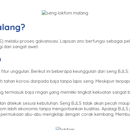
alang?
) melalui proses galvanisasi. Lapisan zinc berfungsi sebagai pe
gi dan sangat awet.
m
itur unggulan. Berikut ini beberapa keunggulan dari seng BJLS:
bih tahan korosi daripada baja tanpa lapis seng. Meskipun terp
 termasuk baja ringan yang memiliki tingkat kekuatan sangat bai
at, dan ditekuk sesuai kebutuhan. Seng BJLS tidak akan pecah m
fom lebih ekonomis tanpa mengorbankan kualitas. Apalagi BJLS 
i permukaan abu-abu mengkilap dengan corak kembang. Membuatn