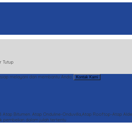
r Tutup
siap melayani dan membantu Anda.
Kontak Kami
8
Atap Bitumen. Atap Onduline-Onduvilla,Atap Rooftop-Atap Ald
 pembelian dalam julah tertentu