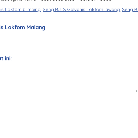
is Lokfom blimbing
,
Seng BJLS Galvanis Lokfom lawang
,
Seng B
nis Lokfom Malang
 ini: