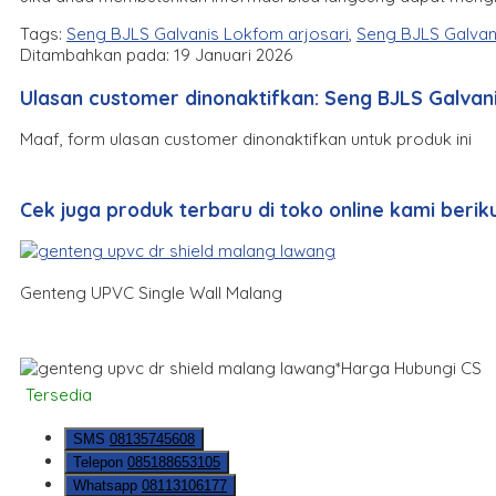
Tags:
Seng BJLS Galvanis Lokfom arjosari
,
Seng BJLS Galvan
Ditambahkan pada: 19 Januari 2026
Ulasan customer dinonaktifkan: Seng BJLS Galva
Maaf, form ulasan customer dinonaktifkan untuk produk ini
Cek juga produk terbaru di toko online kami berikut
Genteng UPVC Single Wall Malang
*Harga Hubungi CS
Tersedia
SMS
08135745608
Telepon
085188653105
Whatsapp
08113106177