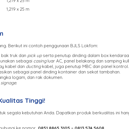
1,219 x 25 m
1,219 x 25 m
m
ang. Berikut ini contoh penggunaan BJLS Lokfom:
 bak truk dan
pick up
serta penutup dinding dalam box kendaraa
digunakan sebagai
casing
luar AC, panel belakang dan samping kul
tray kabel dan
ducting
kabel, juga penutup MBC dan panel kontrol.
ikasikan sebagai panel dinding kontainer dan sekat tambahan.
 rangka logam, dan rak dokumen.
g
signage
.
alitas Tinggi!
ntuk segala kebutuhan Anda. Dapatkan produk berkualitas ini 
ghubungi ke nomor
0851 8865 3105 –
0813 574 5608