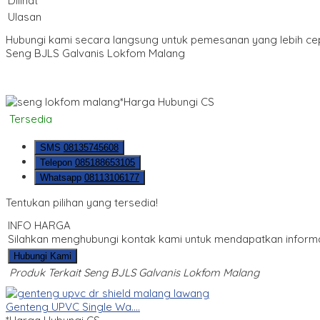
Dilihat
Ulasan
Hubungi kami secara langsung untuk pemesanan yang lebih ce
Seng BJLS Galvanis Lokfom Malang
*Harga Hubungi CS
Tersedia
SMS
08135745608
Telepon
085188653105
Whatsapp
08113106177
Tentukan pilihan yang tersedia!
INFO HARGA
Silahkan menghubungi kontak kami untuk mendapatkan informas
Hubungi Kami
Produk Terkait Seng BJLS Galvanis Lokfom Malang
Genteng UPVC Single Wa....