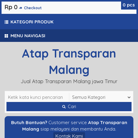
0
pcs
Rp 0
Checkout
KATEGORI PRODUK
MENU NAVIGASI
Atap Transparan
Malang
Jual Atap Transparan Malang jawa Timur
Cari
Butuh Bantuan?
Customer service
Atap Transparan
Malang
siap melayani dan membantu Anda.
Kontak Kami