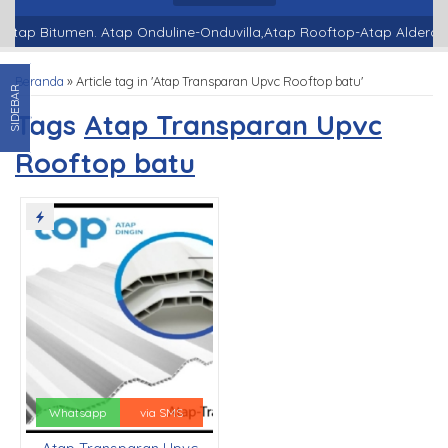
Atap Bitumen. Atap Onduline-Onduvilla,Atap Rooftop-Atap Alderon-
Beranda
»
Article tag in 'Atap Transparan Upvc Rooftop batu'
SIDEBAR
Tags
Atap Transparan Upvc
Rooftop batu
Whatsapp
via SMS