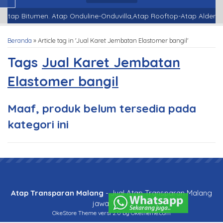
Atap Bitumen. Atap Onduline-Onduvilla,Atap Rooftop-Atap Alderon-
Beranda
»
Article tag in 'Jual Karet Jembatan Elastomer bangil'
Tags
Jual Karet Jembatan
Elastomer bangil
Maaf, produk belum tersedia pada
kategori ini
Atap Transparan Malang
- Jual Atap Transparan Malang
jawa Timur
OkeStore Theme
versi 2.0 by Oketheme.com