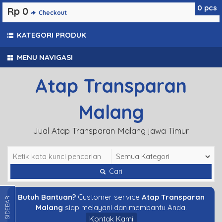
0
pcs
Rp 0
Checkout
KATEGORI PRODUK
MENU NAVIGASI
Atap Transparan
Malang
Jual Atap Transparan Malang jawa Timur
Cari
Butuh Bantuan?
Customer service
Atap Transparan
SIDEBAR
Malang
siap melayani dan membantu Anda.
Kontak Kami