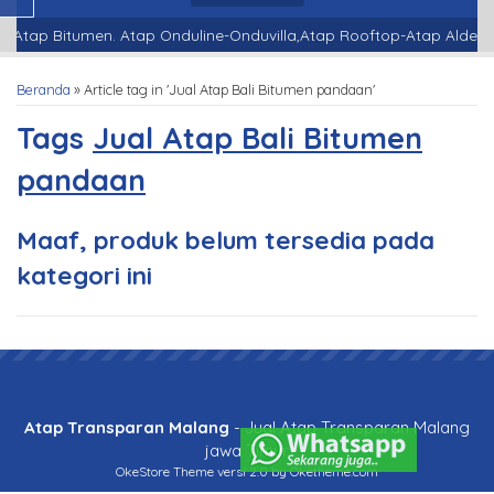
Atap Bitumen. Atap Onduline-Onduvilla,Atap Rooftop-Atap Alderon
Beranda
»
Article tag in 'Jual Atap Bali Bitumen pandaan'
Tags
Jual Atap Bali Bitumen
pandaan
Maaf, produk belum tersedia pada
kategori ini
Atap Transparan Malang
- Jual Atap Transparan Malang
jawa Timur
OkeStore Theme
versi 2.0 by Oketheme.com