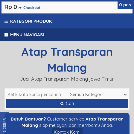
0
pcs
Rp 0
Checkout
KATEGORI PRODUK
MENU NAVIGASI
Atap Transparan
Malang
Jual Atap Transparan Malang jawa Timur
Cari
Butuh Bantuan?
Customer service
Atap Transparan
SIDEBAR
Malang
siap melayani dan membantu Anda.
Kontak Kami