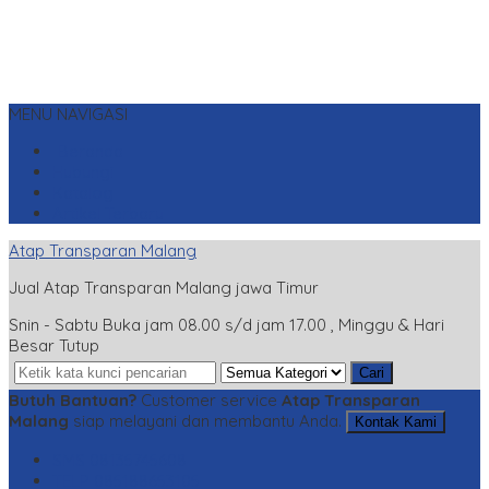
MENU NAVIGASI
Beranda
Hubungi
Katalog
Artikel Terbaru
Atap Transparan Malang
Jual Atap Transparan Malang jawa Timur
Snin - Sabtu Buka jam 08.00 s/d jam 17.00 , Minggu & Hari
Besar Tutup
Cari
Butuh Bantuan?
Customer service
Atap Transparan
Malang
siap melayani dan membantu Anda.
Kontak Kami
SMS
08135745608
TELP
085188653105