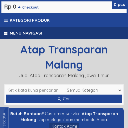
0
pcs
Rp 0
Checkout
KATEGORI PRODUK
MENU NAVIGASI
Atap Transparan
Malang
Jual Atap Transparan Malang jawa Timur
Cari
Butuh Bantuan?
Customer service
Atap Transparan
SIDEBAR
Malang
siap melayani dan membantu Anda.
Kontak Kami