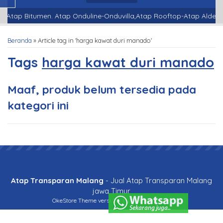
Atap Bitumen. Atap Onduline-Onduvilla,Atap Rooftop-Atap Alderon
Beranda
»
Article tag in 'harga kawat duri manado'
Tags
harga kawat duri manado
Maaf, produk belum tersedia pada
kategori ini
Atap Transparan Malang
- Jual Atap Transparan Malang
jawa Timur
OkeStore Theme
versi 2.0 by Oketheme.com