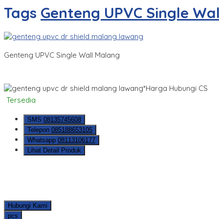
Tags
Genteng UPVC Single Wal
Genteng UPVC Single Wall Malang
*Harga Hubungi CS
Tersedia
SMS
08135745608
Telepon
085188653105
Whatsapp
08113106177
Lihat Detail Produk
Hubungi Kami
pcs