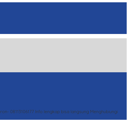
eron- 08113106177
Info lengkap bisa langsung Menghubiungi