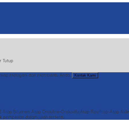
r Tutup
siap melayani dan membantu Anda.
Kontak Kami
8
Atap Bitumen. Atap Onduline-Onduvilla,Atap Rooftop-Atap Ald
 pembelian dalam julah tertentu