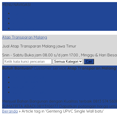
MENU NAVIGASI
Beranda
Hubungi
Katalog
Artikel Terbaru
Atap Transparan Malang
Jual Atap Transparan Malang jawa Timur
Snin - Sabtu Buka jam 08.00 s/d jam 17.00 , Minggu & Hari Besa
Cari
Butuh Bantuan?
Customer service
Atap Transparan Malang
SMS
08135745608
TELP
085188653105
WA
08113106177
sumatirtaabadi@gmail.com
Menjual Bahan Bangunan dengan Kualitas terbaik 0813 574 560
SUMATIRTA ABADI 08113106177
Dapatkan potongan harga untuk
Beranda
»
Article tag in 'Genteng UPVC Single Wall batu'