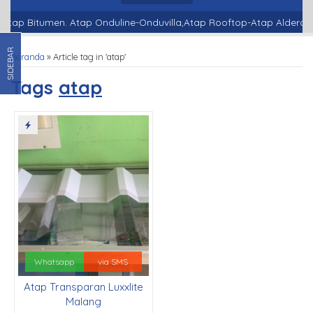
Atap Bitumen. Atap Onduline-Onduvilla,Atap Rooftop-Atap Alderon-
SIDEBAR
Beranda
»
Article tag in 'atap'
Tags
atap
Whatsapp
via SMS
Atap Transparan Luxxlite
Malang