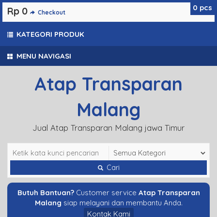
0
pcs
Rp 0
Checkout
KATEGORI PRODUK
MENU NAVIGASI
Atap Transparan
Malang
Jual Atap Transparan Malang jawa Timur
Cari
Butuh Bantuan?
Customer service
Atap Transparan
Malang
siap melayani dan membantu Anda.
Kontak Kami