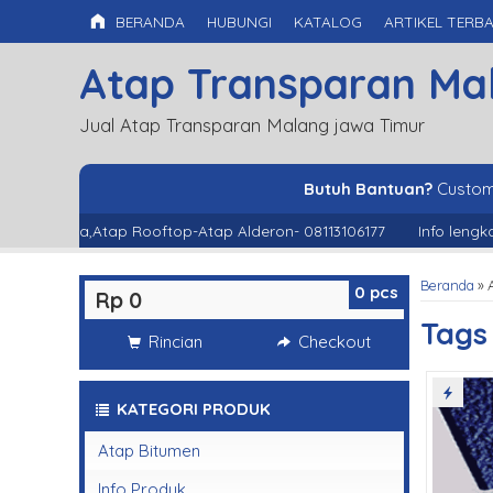
BERANDA
HUBUNGI
KATALOG
ARTIKEL TERB
Atap Transparan Ma
Jual Atap Transparan Malang jawa Timur
Butuh Bantuan?
Custom
nduvilla,Atap Rooftop-Atap Alderon- 08113106177
Info lengkap 
Beranda
»
0
pcs
Rp 0
Tag
Rincian
Checkout
KATEGORI PRODUK
Atap Bitumen
Info Produk