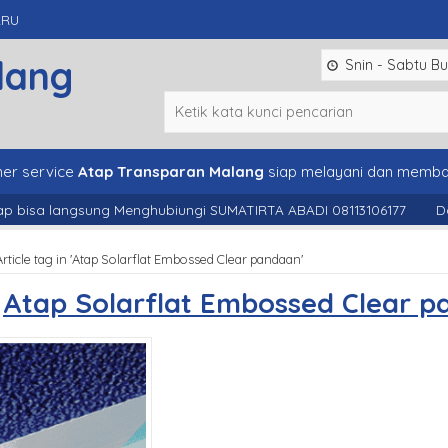
ARU
lang
Snin - Sabtu Bu
er service
Atap Transparan Malang
siap melayani dan memba
bisa langsung Menghubiungi SUMATIRTA ABADI 08113106177
Dapat
Article tag in 'Atap Solarflat Embossed Clear pandaan'
s
Atap Solarflat Embossed Clear 