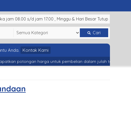
ka jam 08.00 s/d jam 17.00 , Minggu & Hari Besar Tutup
Cari
ntu Anda.
Kontak Kami
kan potongan harga untuk pembelian dalam julah tertentu
Men
pandaan