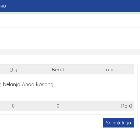
ARU
Qty
Berat
Total
g belanja Anda kosong!
Rp 0
0
0
Selanjutnya