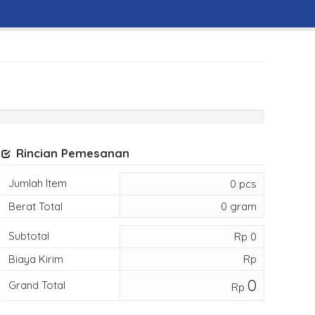
Rincian Pemesanan
Jumlah Item
0
pcs
Berat Total
0
gram
Subtotal
Rp
0
Biaya Kirim
Rp
0
Grand Total
Rp