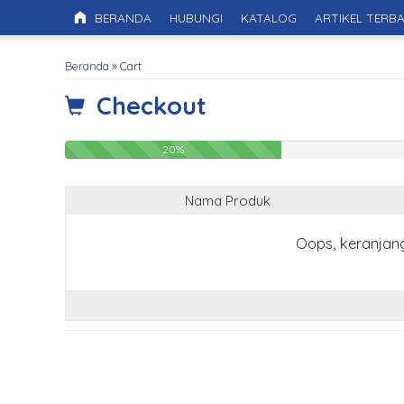
BERANDA
HUBUNGI
KATALOG
ARTIKEL TERB
Beranda
»
Cart
Checkout
20%
Nama Produk
Oops, keranjan