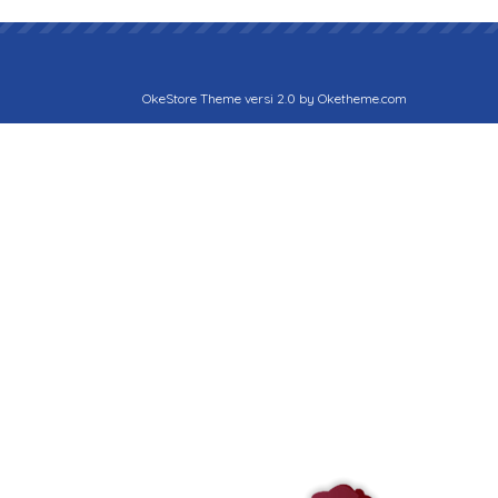
OkeStore Theme
versi 2.0 by Oketheme.com